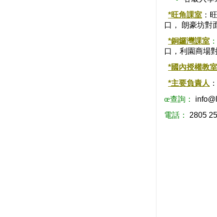
*旺角課室
：旺
口， 朗豪坊對
*銅鑼灣課室
口，利園商場對
*國內授權教
*主要負責人
：
œ
查詢：
info@
電話：
2805 2