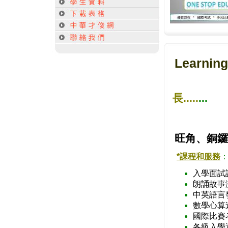
Learni
自 19
長
.....
...
旺角、銅鑼
*課程和服務
入學面試
朗誦故事
中英語言
數學心算
國際比賽
各級入學選