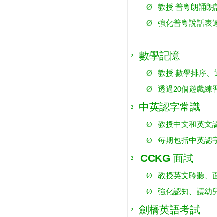
Ø
教授 普粵朗誦朗
Ø
強化普粵說話表
數學記憶
²
Ø
教授 數學排序
Ø
透過
個遊戲練
20
中英認字常識
²
Ø
教授中文和英文
Ø
每期包括中英認
CCKG
面試
²
Ø
教授英文聆聽、
Ø
強化認知、讓幼
劍橋英語考試
²