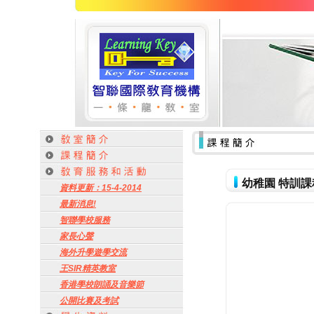
幼稚園 特訓課
資料更新：15-4-2014
最新消息!
智聯學校服務
家長心聲
海外升學遊學交流
王SIR精英教室
香港學校朗誦及音樂節
公開比賽及考試